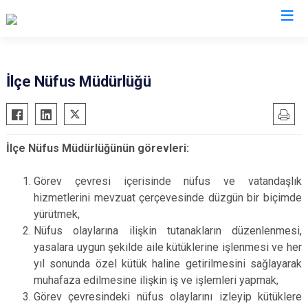
Çanakkale
İlçe Nüfus Müdürlüğü
Ayvacık
Ezine
Bayramiç
Gelibolu
İlçe Nüfus Müdürlüğünün görevleri:
Biga
Gökçeada
Bozcaada
Lapseki
Görev çevresi içerisinde nüfus ve vatandaşlık
Çan
Yenice
hizmetlerini mevzuat çerçevesinde düzgün bir biçimde
yürütmek,
Eceabat
Nüfus olaylarına ilişkin tutanakların düzenlenmesi,
yasalara uygun şekilde aile kütüklerine işlenmesi ve her
yıl sonunda özel kütük haline getirilmesini sağlayarak
muhafaza edilmesine ilişkin iş ve işlemleri yapmak,
Görev çevresindeki nüfus olaylarını izleyip kütüklere