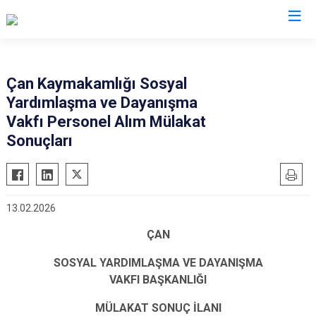
Çanakkale
Çan Kaymakamlığı Sosyal
Yardımlaşma ve Dayanışma
Ayvacık
Ezine
Vakfı Personel Alım Mülakat
Bayramiç
Gelibolu
Sonuçları
Biga
Gökçeada
Bozcaada
Lapseki
Çan
Yenice
13.02.2026
Eceabat
ÇAN
SOSYAL YARDIMLAŞMA VE DAYANIŞMA
VAKFI
BAŞKANLIĞI
MÜLAKAT SONUÇ İLANI