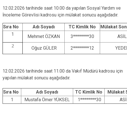
12.02.2026 tarihinde saat 10.00 da yapılan Sosyal Yardım ve
İnceleme Görevlisi kadrosu için mülakat sonucu aşağıdadır.
Sıra No
Adı Soyadı
TC Kimlik No
Mülakat So
1
Mehmet ÖZKAN
3********30
ASİL
2
Oğuz GÜLER
2********12
YEDE
12.02.2026 tarihinde saat 11.00 da Vakıf Müdürü kadrosu için
yapılan mülakat sonucu aşağıdadır.
Sıra No
Adı Soyadı
TC Kimlik No
Mülakat 
1
Mustafa Ömer YÜKSEL
1********30
ASİ
13.02.20