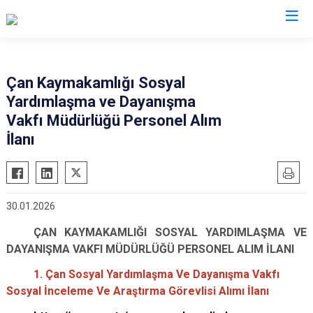
Çanakkale
Çan Kaymakamlığı Sosyal
Yardımlaşma ve Dayanışma
Ayvacık
Ezine
Vakfı Müdürlüğü Personel Alım
Bayramiç
Gelibolu
İlanı
Biga
Gökçeada
Bozcaada
Lapseki
Çan
Yenice
30.01.2026
Eceabat
ÇAN KAYMAKAMLIĞI SOSYAL YARDIMLAŞMA VE
DAYANIŞMA VAKFI MÜDÜRLÜĞÜ PERSONEL ALIM İLANI
1. Çan Sosyal Yardımlaşma Ve Dayanışma Vakfı
Sosyal İnceleme Ve Araştırma Görevlisi Alımı İlanı